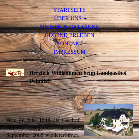
STARTSEITE
ÜBER UNS
SPEISEN & GETRÄNKE
GEGEND ERLEBEN
KONTAKT
IMPRESSUM
Herzlich Willkommen beim Landgasthof
Dehnitz!
Was im Jahr 1848 als Gasthof
Dehnitz begann, ist seit
September 2005 wiedereröffnet.