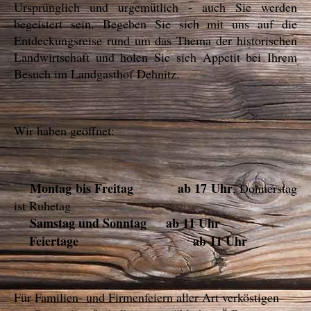
Ursprünglich und urgemütlich - auch Sie werden
begeistert sein. Begeben Sie sich mit uns auf die
Entdeckungsreise rund um das Thema der historischen
Landwirtschaft und holen Sie sich Appetit bei Ihrem
Besuch im Landgasthof Dehnitz.
Wir haben geöffnet:
Montag bis Freitag ab 17 Uhr
, Donnerstag
ist Ruhetag
Samstag und Sonntag ab 11 Uhr
Feiertage ab 11 Uhr
Für Familien- und Firmenfeiern aller Art verköstigen