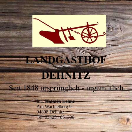
LANDGASTHOF
DEHNITZ
Seit 1848 ursprünglich - urgemütlich
Inh.
Kathrin Lehne
Am Wachtelberg 9
04808 Dehnitz
Tel. 03425 / 851336