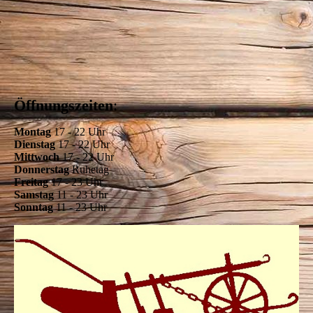
Öffnungszeiten
:
Montag
17 - 22 Uhr
Dienstag
17 - 22 Uhr
Mittwoch
17 - 22 Uhr
Donnerstag
Ruhetag
Freitag
17 - 23 Uhr
Samstag
11 - 23 Uhr
Sonntag
11 - 23 Uh
r