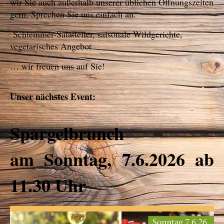
wir Sie auch außerhalb unserer üblichen Öffnungszeiten
gern. Sprechen Sie uns einfach an.
Schlemmer-Salatteller, saisonale Wildgerichte,
vegetarisches Angebot
… wir freuen uns auf Sie!
Unser nächstes Event:
Spargelbrunch
am Sonntag, 7.6.2026 ab
11.30 Uhr